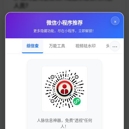
人员？
解答：
企业法人及主要股东作为企业重要负责人，其失信记录
×
微信小程序推荐
往往影响企业信用，查询关系重大。
更多隐藏功能，尽在小程序，立即解锁！
实操步骤：
首先通过“国家企业信用信息公示系统”查明企业法人及股
···
综信查
万能工具
视频祛水印
头像圈
东名单。
将法人及股东姓名与身份证信息输入全国法院执行信息
公开网中逐一查询。
关注法人变更信息，确认最新的负责人身份。
综合分析失信人与企业的关系，判断企业潜在风险。
提示：有些法人失信后可能利用亲属关系规避风险，深入了解
背景更有助于决策。
9. 查询失信人员后如何投诉或举报？
人脉信息神器，免费"透视"任何
人！