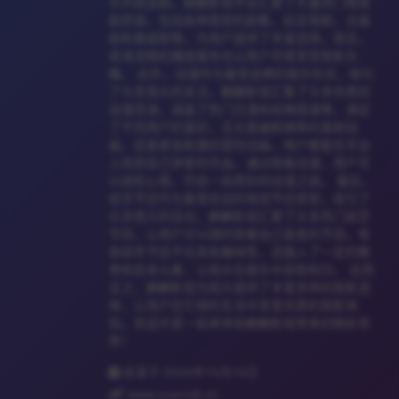
众开始追剧。麒麟影视平台汇聚了大量热门电视
剧资源，包括各种类型的剧集，如言情剧、古装
剧和悬疑剧等，为用户提供了丰富选择。而且，
高清流畅的播放服务也让用户尽情享受观影乐
趣。 此外，动漫作为备受追捧的娱乐形式，吸引
了众多观众的关注。麒麟影视汇集了众多优质的
动漫资源，涵盖了热门日漫和经典国漫等，满足
了不同用户的喜好。无论是幽默搞笑的喜剧动
画，还是紧张刺激的冒险动画，用户都能在平台
上找到自己钟爱的作品。通过观看动漫，用户可
以放松心情，开启一段奇妙的动漫之旅。 最后，
综艺节目作为备受欢迎的电视节目类型，吸引了
众多观众的目光。麒麟影视汇聚了众多热门综艺
节目，让用户可以随时观看自己喜爱的节目。有
些综艺节目不仅具有趣味性，还融入了一定的教
育和启发元素，让观众在娱乐中获取知识。 总而
言之，麒麟影视为观众提供了丰富多样的观影选
择，让用户在忙碌的生活中享受优质的观影体
验。欢迎大家一起来体验麒麟影视带来的精彩世
界！
收录于 2024年10月16日
www.yuanxi8.cn