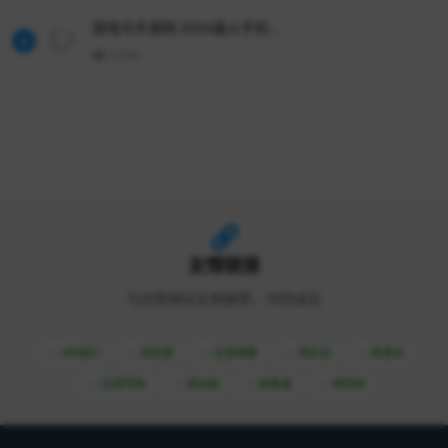
游戏鸟手游网-2024最火手机...
6
2,534
友情链接
与优质网站互相推荐，共同成长
API接口
综信查
远昔博客
易扒站
易查站
远昔导航
易估值
助推者
神农网