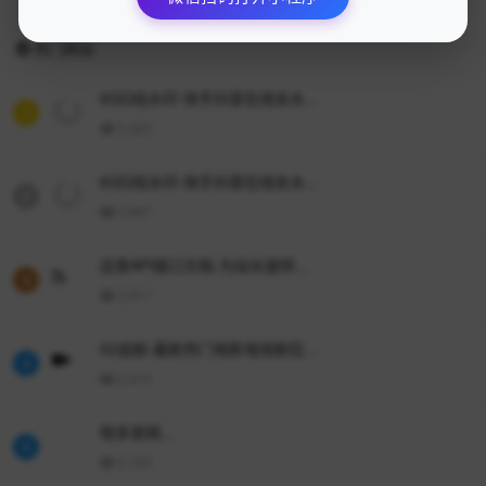
热门网站
6QQ祛水印-快手抖音在线去水...
1
5,323
6QQ祛水印-快手抖音在线去水...
2
3,687
远昔APi接口文档-为站长提供...
3
2,917
52追剧-最新热门电影电视剧在...
4
2,910
晓多官网...
5
2,705