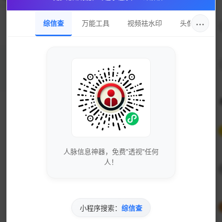
···
综信查
万能工具
视频祛水印
头像圈
884
★★★★★
累计访问
网站评级
#608
人脉信息神器，免费"透视"任何
人！
生活日用
wengpa.net
小程序搜索：
综信查
2024年08月11日