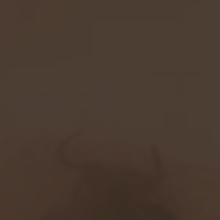
访问统计
1
2
今日访问
本月访问
407
★★★★★
累计访问
网站评级
网站详情
收录ID
#1367
所属分类
货源平台
站点域名
privacy.gm.163.com