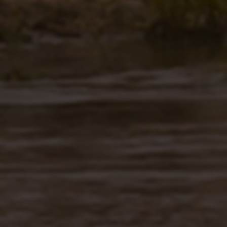
关于我们
平台介绍
发展历程
隐私政策
服务条款
联系我们
2646906096
2646906096@qq.com
7×24小时服务
关注我们