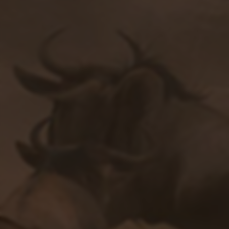
远昔APi接口文档-为站长提供...
3
2,913
52追剧-最新热门电影电视剧在...
4
2,891
晓多官网...
5
2,699
游戏鸟手游网-2024最火手机...
6
2,528